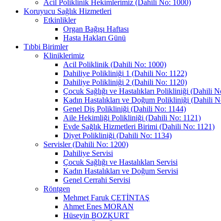
Acil Poliklinik Hekimlerimiz (Dahili No: 1000)
Koruyucu Sağlık Hizmetleri
Etkinlikler
Organ Bağışı Haftası
Hasta Hakları Günü
Tıbbi Birimler
Kliniklerimiz
Acil Poliklinik (Dahili No: 1000)
Dahiliye Polikliniği 1 (Dahili No: 1122)
Dahiliye Polikliniği 2 (Dahili No: 1120)
Çocuk Sağlığı ve Hastalıkları Polikliniği (Dahili N
Kadın Hastalıkları ve Doğum Polikliniği (Dahili N
Genel Diş Polikliniği (Dahili No: 1144)
Aile Hekimliği Polikliniği (Dahili No: 1121)
Evde Sağlık Hizmetleri Birimi (Dahili No: 1121)
Diyet Polikliniği (Dahili No: 1134)
Servisler (Dahili No: 1200)
Dahiliye Servisi
Çocuk Sağlığı ve Hastalıkları Servisi
Kadın Hastalıkları ve Doğum Servisi
Genel Cerrahi Servisi
Röntgen
Mehmet Faruk ÇETİNTAŞ
Ahmet Enes MORAN
Hüseyin BOZKURT