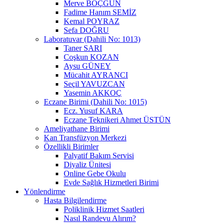
Merve BÖÇGÜN
Fadime Hanım SEMİZ
Kemal POYRAZ
Sefa DOĞRU
Laboratuvar (Dahili No: 1013)
Taner SARI
Coşkun KOZAN
Aysu GÜNEY
Mücahit AYRANCI
Seçil YAVUZCAN
Yasemin AKKOÇ
Eczane Birimi (Dahili No: 1015)
Ecz. Yusuf KARA
Eczane Teknikeri Ahmet ÜSTÜN
Ameliyathane Birimi
Kan Transfüzyon Merkezi
Özellikli Birimler
Palyatif Bakım Servisi
Diyaliz Ünitesi
Online Gebe Okulu
Evde Sağlık Hizmetleri Birimi
Yönlendirme
Hasta Bilgilendirme
Poliklinik Hizmet Saatleri
Nasıl Randevu Alırım?