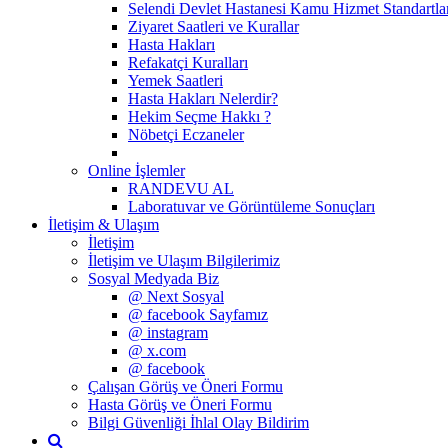
Selendi Devlet Hastanesi Kamu Hizmet Standartla
Ziyaret Saatleri ve Kurallar
Hasta Hakları
Refakatçi Kuralları
Yemek Saatleri
Hasta Hakları Nelerdir?
Hekim Seçme Hakkı ?
Nöbetçi Eczaneler
Online İşlemler
RANDEVU AL
Laboratuvar ve Görüntüleme Sonuçları
İletişim & Ulaşım
İletişim
İletişim ve Ulaşım Bilgilerimiz
Sosyal Medyada Biz
@ Next Sosyal
@ facebook Sayfamız
@ instagram
@ x.com
@ facebook
Çalışan Görüş ve Öneri Formu
Hasta Görüş ve Öneri Formu
Bilgi Güvenliği İhlal Olay Bildirim