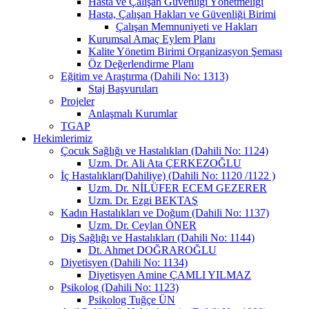
Hasta ve Çalışan Güvenliği Yönetmeliği
Hasta, Çalışan Hakları ve Güvenliği Birimi
Çalışan Memnuniyeti ve Hakları
Kurumsal Amaç Eylem Planı
Kalite Yönetim Birimi Organizasyon Şeması
Öz Değerlendirme Planı
Eğitim ve Araştırma (Dahili No: 1313)
Staj Başvuruları
Projeler
Anlaşmalı Kurumlar
TGAP
Hekimlerimiz
Çocuk Sağlığı ve Hastalıkları (Dahili No: 1124)
Uzm. Dr. Ali Ata ÇERKEZOĞLU
İç Hastalıkları(Dahiliye) (Dahili No: 1120 /1122 )
Uzm. Dr. NİLÜFER ECEM GEZERER
Uzm. Dr. Ezgi BEKTAŞ
Kadın Hastalıkları ve Doğum (Dahili No: 1137)
Uzm. Dr. Ceylan ÖNER
Diş Sağlığı ve Hastalıkları (Dahili No: 1144)
Dt. Ahmet DOĞRAROĞLU
Diyetisyen (Dahili No: 1134)
Diyetisyen Amine ÇAMLI YILMAZ
Psikolog (Dahili No: 1123)
Psikolog Tuğçe ÜN