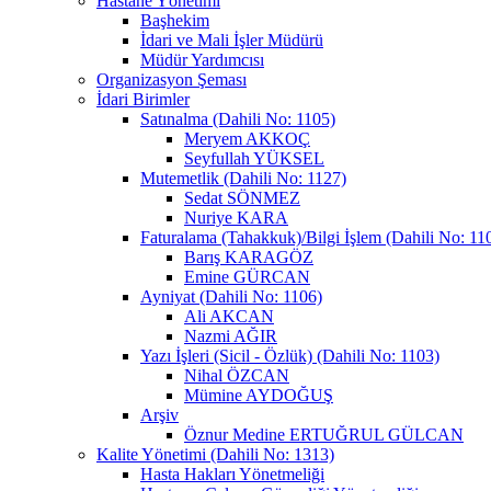
Hastane Yönetimi
Başhekim
İdari ve Mali İşler Müdürü
Müdür Yardımcısı
Organizasyon Şeması
İdari Birimler
Satınalma (Dahili No: 1105)
Meryem AKKOÇ
Seyfullah YÜKSEL
Mutemetlik (Dahili No: 1127)
Sedat SÖNMEZ
Nuriye KARA
Faturalama (Tahakkuk)/Bilgi İşlem (Dahili No: 11
Barış KARAGÖZ
Emine GÜRCAN
Ayniyat (Dahili No: 1106)
Ali AKCAN
Nazmi AĞIR
Yazı İşleri (Sicil - Özlük) (Dahili No: 1103)
Nihal ÖZCAN
Mümine AYDOĞUŞ
Arşiv
Öznur Medine ERTUĞRUL GÜLCAN
Kalite Yönetimi (Dahili No: 1313)
Hasta Hakları Yönetmeliği