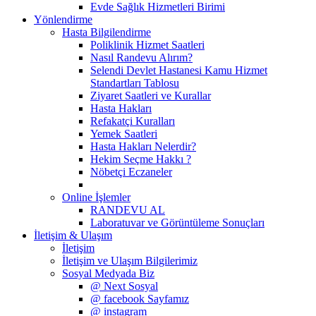
Evde Sağlık Hizmetleri Birimi
Yönlendirme
Hasta Bilgilendirme
Poliklinik Hizmet Saatleri
Nasıl Randevu Alırım?
Selendi Devlet Hastanesi Kamu Hizmet
Standartları Tablosu
Ziyaret Saatleri ve Kurallar
Hasta Hakları
Refakatçi Kuralları
Yemek Saatleri
Hasta Hakları Nelerdir?
Hekim Seçme Hakkı ?
Nöbetçi Eczaneler
Online İşlemler
RANDEVU AL
Laboratuvar ve Görüntüleme Sonuçları
İletişim & Ulaşım
İletişim
İletişim ve Ulaşım Bilgilerimiz
Sosyal Medyada Biz
@ Next Sosyal
@ facebook Sayfamız
@ instagram