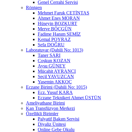
Genel Cerrahi Servisi
Röntgen
Mehmet Faruk ÇETİNTAŞ
Ahmet Enes MORAN
Hüseyin BOZKURT
Merve BÖÇGÜN
Fadime Hanım SEMİZ
Kemal POYRAZ
Sefa DOĞRU
Laboratuvar (Dahili No: 1013)
Taner SARI
Coşkun KOZAN
Aysu GÜNEY
Mücahit AYRANCI
Seçil YAVUZCAN
Yasemin AKKOÇ
Eczane Birimi (Dahili No: 1015)
Ecz. Yusuf KARA
Eczane Teknikeri Ahmet ÜSTÜN
Ameliyathane Birimi
Kan Transfüzyon Merkezi
Özellikli Birimler
Palyatif Bakım Servisi
Diyaliz Ünitesi
Online Gebe Okulu