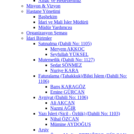
Amaç ve Hedeflerimiz
Misyon & Vizyon
Hastane Yönetimi
Başhekim
İdari ve Mali İşler Müdürü
Müdür Yardımcısı
Organizasyon Şeması
İdari Birimler
Satınalma (Dahili No: 1105)
Meryem AKKOÇ
Seyfullah YÜKSEL
Mutemetlik (Dahili No: 1127)
Sedat SÖNMEZ
Nuriye KARA
Faturalama (Tahakkuk)/Bilgi İşlem (Dahili No:
1106)
Barış KARAGÖZ
Emine GÜRCAN
Ayniyat (Dahili No: 1106)
Ali AKCAN
Nazmi AĞIR
Yazı İşleri (Sicil - Özlük) (Dahili No: 1103)
Nihal ÖZCAN
Mümine AYDOĞUŞ
Arşiv