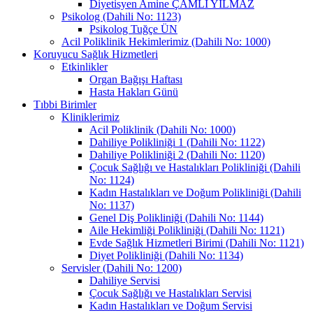
Diyetisyen Amine ÇAMLI YILMAZ
Psikolog (Dahili No: 1123)
Psikolog Tuğçe ÜN
Acil Poliklinik Hekimlerimiz (Dahili No: 1000)
Koruyucu Sağlık Hizmetleri
Etkinlikler
Organ Bağışı Haftası
Hasta Hakları Günü
Tıbbi Birimler
Kliniklerimiz
Acil Poliklinik (Dahili No: 1000)
Dahiliye Polikliniği 1 (Dahili No: 1122)
Dahiliye Polikliniği 2 (Dahili No: 1120)
Çocuk Sağlığı ve Hastalıkları Polikliniği (Dahili
No: 1124)
Kadın Hastalıkları ve Doğum Polikliniği (Dahili
No: 1137)
Genel Diş Polikliniği (Dahili No: 1144)
Aile Hekimliği Polikliniği (Dahili No: 1121)
Evde Sağlık Hizmetleri Birimi (Dahili No: 1121)
Diyet Polikliniği (Dahili No: 1134)
Servisler (Dahili No: 1200)
Dahiliye Servisi
Çocuk Sağlığı ve Hastalıkları Servisi
Kadın Hastalıkları ve Doğum Servisi