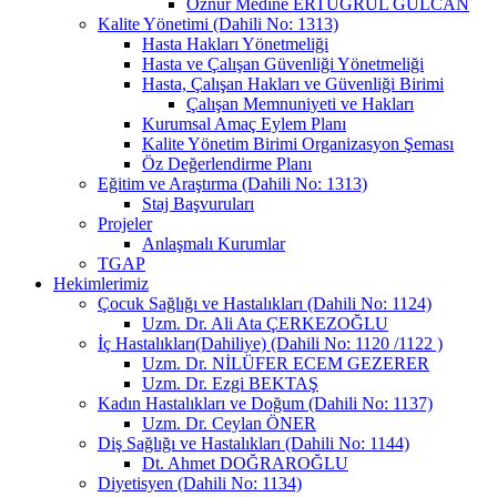
Öznur Medine ERTUĞRUL GÜLCAN
Kalite Yönetimi (Dahili No: 1313)
Hasta Hakları Yönetmeliği
Hasta ve Çalışan Güvenliği Yönetmeliği
Hasta, Çalışan Hakları ve Güvenliği Birimi
Çalışan Memnuniyeti ve Hakları
Kurumsal Amaç Eylem Planı
Kalite Yönetim Birimi Organizasyon Şeması
Öz Değerlendirme Planı
Eğitim ve Araştırma (Dahili No: 1313)
Staj Başvuruları
Projeler
Anlaşmalı Kurumlar
TGAP
Hekimlerimiz
Çocuk Sağlığı ve Hastalıkları (Dahili No: 1124)
Uzm. Dr. Ali Ata ÇERKEZOĞLU
İç Hastalıkları(Dahiliye) (Dahili No: 1120 /1122 )
Uzm. Dr. NİLÜFER ECEM GEZERER
Uzm. Dr. Ezgi BEKTAŞ
Kadın Hastalıkları ve Doğum (Dahili No: 1137)
Uzm. Dr. Ceylan ÖNER
Diş Sağlığı ve Hastalıkları (Dahili No: 1144)
Dt. Ahmet DOĞRAROĞLU
Diyetisyen (Dahili No: 1134)