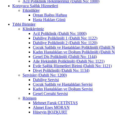
Acil Poliklinik Hekimlerimiz (Dahili No: 1000)
Koruyucu Sağlık Hizmetleri
Etkinlikler
Organ Bağışı Haftası
Hasta Hakları Günü
Tıbbi Birimler
Kliniklerimiz
Acil Poliklinik (Dahili No: 1000)
Dahiliye Polikliniği 1 (Dahili No: 1122)
Dahiliye Polikliniği 2 (Dahili No: 1120)
Çocuk Sağlığı ve Hastalıkları Polikliniği (Dahili N
Kadın Hastalıkları ve Doğum Polikliniği (Dahili N
Genel Diş Polikliniği (Dahili No: 1144)
Aile Hekimliği Polikliniği (Dahili No: 1121)
Evde Sağlık Hizmetleri Birimi (Dahili No: 1121)
Diyet Polikliniği (Dahili No: 1134)
Servisler (Dahili No: 1200)
Dahiliye Servisi
Çocuk Sağlığı ve Hastalıkları Servisi
Kadın Hastalıkları ve Doğum Servisi
Genel Cerrahi Servisi
Röntgen
Mehmet Faruk ÇETİNTAŞ
Ahmet Enes MORAN
Hüseyin BOZKURT