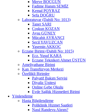
Merve BÖÇGÜN
Fadime Hanım SEMİZ
Kemal POYRAZ
Sefa DOĞRU
Laboratuvar (Dahili No: 1013)
Taner SARI
Coşkun KOZAN
Aysu GÜNEY
Mücahit AYRANCI
Seçil YAVUZCAN
Yasemin AKKOÇ
Eczane Birimi (Dahili No: 1015)
Ecz. Yusuf KARA
Eczane Teknikeri Ahmet ÜSTÜN
Ameliyathane Birimi
Kan Transfüzyon Merkezi
Özellikli Birimler
Palyatif Bakım Servisi
Diyaliz Ünitesi
Online Gebe Okulu
Evde Sağlık Hizmetleri Birimi
Yönlendirme
Hasta Bilgilendirme
Poliklinik Hizmet Saatleri
Nasıl Randevu Alırım?