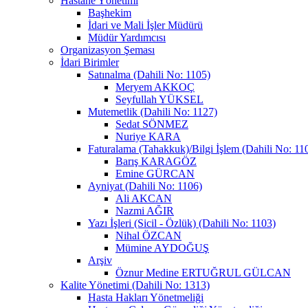
Hastane Yönetimi
Başhekim
İdari ve Mali İşler Müdürü
Müdür Yardımcısı
Organizasyon Şeması
İdari Birimler
Satınalma (Dahili No: 1105)
Meryem AKKOÇ
Seyfullah YÜKSEL
Mutemetlik (Dahili No: 1127)
Sedat SÖNMEZ
Nuriye KARA
Faturalama (Tahakkuk)/Bilgi İşlem (Dahili No: 11
Barış KARAGÖZ
Emine GÜRCAN
Ayniyat (Dahili No: 1106)
Ali AKCAN
Nazmi AĞIR
Yazı İşleri (Sicil - Özlük) (Dahili No: 1103)
Nihal ÖZCAN
Mümine AYDOĞUŞ
Arşiv
Öznur Medine ERTUĞRUL GÜLCAN
Kalite Yönetimi (Dahili No: 1313)
Hasta Hakları Yönetmeliği