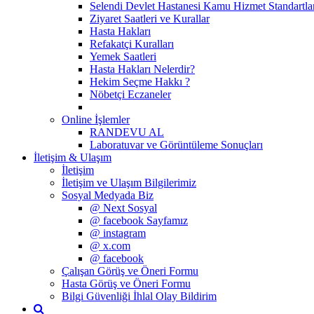
Selendi Devlet Hastanesi Kamu Hizmet Standartla
Ziyaret Saatleri ve Kurallar
Hasta Hakları
Refakatçi Kuralları
Yemek Saatleri
Hasta Hakları Nelerdir?
Hekim Seçme Hakkı ?
Nöbetçi Eczaneler
Online İşlemler
RANDEVU AL
Laboratuvar ve Görüntüleme Sonuçları
İletişim & Ulaşım
İletişim
İletişim ve Ulaşım Bilgilerimiz
Sosyal Medyada Biz
@ Next Sosyal
@ facebook Sayfamız
@ instagram
@ x.com
@ facebook
Çalışan Görüş ve Öneri Formu
Hasta Görüş ve Öneri Formu
Bilgi Güvenliği İhlal Olay Bildirim