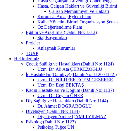
Hasta ve Çalışan Güvenliği Yönetmeliği
Hasta, Çalışan Hakları ve Güvenliği Birimi
Çalışan Memnuniyeti ve Hakları
Kurumsal Amaç Eylem Planı
Kalite Yönetim Birimi Organizasyon Şeması
Öz Değerlendirme Planı
Eğitim ve Araştırma (Dahili No: 1313)
Staj Başvuruları
Projeler
Anlaşmalı Kurumlar
TGAP
Hekimlerimiz
Çocuk Sağlığı ve Hastalıkları (Dahili No: 1124)
Uzm. Dr. Ali Ata ÇERKEZOĞLU
İç Hastalıkları(Dahiliye) (Dahili No: 1120 /1122 )
Uzm. Dr. NİLÜFER ECEM GEZERER
Uzm. Dr. Ezgi BEKTAŞ
Kadın Hastalıkları ve Doğum (Dahili No: 1137)
Uzm. Dr. Ceylan ÖNER
Diş Sağlığı ve Hastalıkları (Dahili No: 1144)
Dt. Ahmet DOĞRAROĞLU
Diyetisyen (Dahili No: 1134)
Diyetisyen Amine ÇAMLI YILMAZ
Psikolog (Dahili No: 1123)
Psikolog Tuğçe ÜN