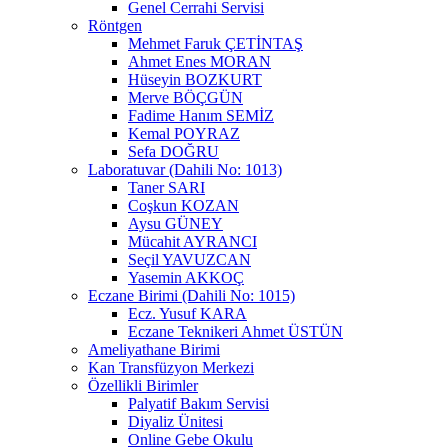
Genel Cerrahi Servisi
Röntgen
Mehmet Faruk ÇETİNTAŞ
Ahmet Enes MORAN
Hüseyin BOZKURT
Merve BÖÇGÜN
Fadime Hanım SEMİZ
Kemal POYRAZ
Sefa DOĞRU
Laboratuvar (Dahili No: 1013)
Taner SARI
Coşkun KOZAN
Aysu GÜNEY
Mücahit AYRANCI
Seçil YAVUZCAN
Yasemin AKKOÇ
Eczane Birimi (Dahili No: 1015)
Ecz. Yusuf KARA
Eczane Teknikeri Ahmet ÜSTÜN
Ameliyathane Birimi
Kan Transfüzyon Merkezi
Özellikli Birimler
Palyatif Bakım Servisi
Diyaliz Ünitesi
Online Gebe Okulu