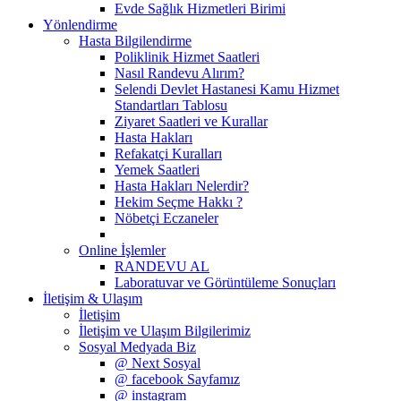
Evde Sağlık Hizmetleri Birimi
Yönlendirme
Hasta Bilgilendirme
Poliklinik Hizmet Saatleri
Nasıl Randevu Alırım?
Selendi Devlet Hastanesi Kamu Hizmet
Standartları Tablosu
Ziyaret Saatleri ve Kurallar
Hasta Hakları
Refakatçi Kuralları
Yemek Saatleri
Hasta Hakları Nelerdir?
Hekim Seçme Hakkı ?
Nöbetçi Eczaneler
Online İşlemler
RANDEVU AL
Laboratuvar ve Görüntüleme Sonuçları
İletişim & Ulaşım
İletişim
İletişim ve Ulaşım Bilgilerimiz
Sosyal Medyada Biz
@ Next Sosyal
@ facebook Sayfamız
@ instagram