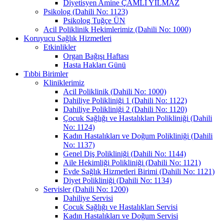
Diyetisyen Amine ÇAMLI YILMAZ
Psikolog (Dahili No: 1123)
Psikolog Tuğçe ÜN
Acil Poliklinik Hekimlerimiz (Dahili No: 1000)
Koruyucu Sağlık Hizmetleri
Etkinlikler
Organ Bağışı Haftası
Hasta Hakları Günü
Tıbbi Birimler
Kliniklerimiz
Acil Poliklinik (Dahili No: 1000)
Dahiliye Polikliniği 1 (Dahili No: 1122)
Dahiliye Polikliniği 2 (Dahili No: 1120)
Çocuk Sağlığı ve Hastalıkları Polikliniği (Dahili
No: 1124)
Kadın Hastalıkları ve Doğum Polikliniği (Dahili
No: 1137)
Genel Diş Polikliniği (Dahili No: 1144)
Aile Hekimliği Polikliniği (Dahili No: 1121)
Evde Sağlık Hizmetleri Birimi (Dahili No: 1121)
Diyet Polikliniği (Dahili No: 1134)
Servisler (Dahili No: 1200)
Dahiliye Servisi
Çocuk Sağlığı ve Hastalıkları Servisi
Kadın Hastalıkları ve Doğum Servisi