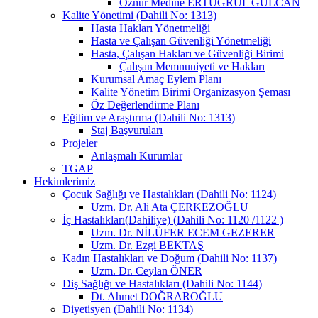
Öznur Medine ERTUĞRUL GÜLCAN
Kalite Yönetimi (Dahili No: 1313)
Hasta Hakları Yönetmeliği
Hasta ve Çalışan Güvenliği Yönetmeliği
Hasta, Çalışan Hakları ve Güvenliği Birimi
Çalışan Memnuniyeti ve Hakları
Kurumsal Amaç Eylem Planı
Kalite Yönetim Birimi Organizasyon Şeması
Öz Değerlendirme Planı
Eğitim ve Araştırma (Dahili No: 1313)
Staj Başvuruları
Projeler
Anlaşmalı Kurumlar
TGAP
Hekimlerimiz
Çocuk Sağlığı ve Hastalıkları (Dahili No: 1124)
Uzm. Dr. Ali Ata ÇERKEZOĞLU
İç Hastalıkları(Dahiliye) (Dahili No: 1120 /1122 )
Uzm. Dr. NİLÜFER ECEM GEZERER
Uzm. Dr. Ezgi BEKTAŞ
Kadın Hastalıkları ve Doğum (Dahili No: 1137)
Uzm. Dr. Ceylan ÖNER
Diş Sağlığı ve Hastalıkları (Dahili No: 1144)
Dt. Ahmet DOĞRAROĞLU
Diyetisyen (Dahili No: 1134)