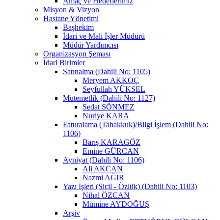
Amaç ve Hedeflerimiz
Misyon & Vizyon
Hastane Yönetimi
Başhekim
İdari ve Mali İşler Müdürü
Müdür Yardımcısı
Organizasyon Şeması
İdari Birimler
Satınalma (Dahili No: 1105)
Meryem AKKOÇ
Seyfullah YÜKSEL
Mutemetlik (Dahili No: 1127)
Sedat SÖNMEZ
Nuriye KARA
Faturalama (Tahakkuk)/Bilgi İşlem (Dahili No:
1106)
Barış KARAGÖZ
Emine GÜRCAN
Ayniyat (Dahili No: 1106)
Ali AKCAN
Nazmi AĞIR
Yazı İşleri (Sicil - Özlük) (Dahili No: 1103)
Nihal ÖZCAN
Mümine AYDOĞUŞ
Arşiv