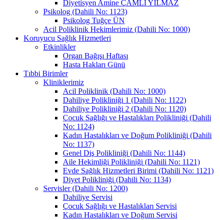
Diyetisyen Amine ÇAMLI YILMAZ
Psikolog (Dahili No: 1123)
Psikolog Tuğçe ÜN
Acil Poliklinik Hekimlerimiz (Dahili No: 1000)
Koruyucu Sağlık Hizmetleri
Etkinlikler
Organ Bağışı Haftası
Hasta Hakları Günü
Tıbbi Birimler
Kliniklerimiz
Acil Poliklinik (Dahili No: 1000)
Dahiliye Polikliniği 1 (Dahili No: 1122)
Dahiliye Polikliniği 2 (Dahili No: 1120)
Çocuk Sağlığı ve Hastalıkları Polikliniği (Dahili
No: 1124)
Kadın Hastalıkları ve Doğum Polikliniği (Dahili
No: 1137)
Genel Diş Polikliniği (Dahili No: 1144)
Aile Hekimliği Polikliniği (Dahili No: 1121)
Evde Sağlık Hizmetleri Birimi (Dahili No: 1121)
Diyet Polikliniği (Dahili No: 1134)
Servisler (Dahili No: 1200)
Dahiliye Servisi
Çocuk Sağlığı ve Hastalıkları Servisi
Kadın Hastalıkları ve Doğum Servisi