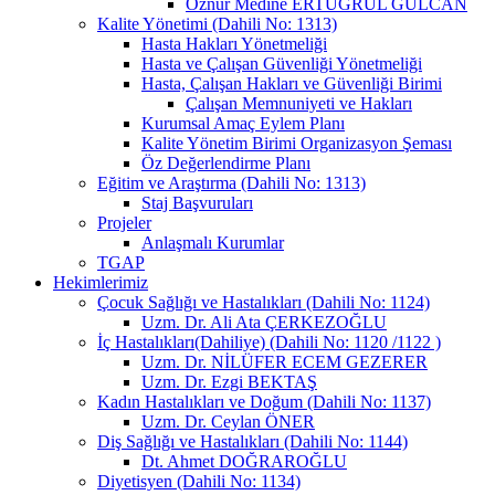
Öznur Medine ERTUĞRUL GÜLCAN
Kalite Yönetimi (Dahili No: 1313)
Hasta Hakları Yönetmeliği
Hasta ve Çalışan Güvenliği Yönetmeliği
Hasta, Çalışan Hakları ve Güvenliği Birimi
Çalışan Memnuniyeti ve Hakları
Kurumsal Amaç Eylem Planı
Kalite Yönetim Birimi Organizasyon Şeması
Öz Değerlendirme Planı
Eğitim ve Araştırma (Dahili No: 1313)
Staj Başvuruları
Projeler
Anlaşmalı Kurumlar
TGAP
Hekimlerimiz
Çocuk Sağlığı ve Hastalıkları (Dahili No: 1124)
Uzm. Dr. Ali Ata ÇERKEZOĞLU
İç Hastalıkları(Dahiliye) (Dahili No: 1120 /1122 )
Uzm. Dr. NİLÜFER ECEM GEZERER
Uzm. Dr. Ezgi BEKTAŞ
Kadın Hastalıkları ve Doğum (Dahili No: 1137)
Uzm. Dr. Ceylan ÖNER
Diş Sağlığı ve Hastalıkları (Dahili No: 1144)
Dt. Ahmet DOĞRAROĞLU
Diyetisyen (Dahili No: 1134)