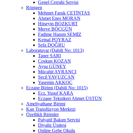
Genel Cerrahi Servisi
Röntgen
Mehmet Faruk ÇETİNTAŞ
Ahmet Enes MORAN
Hüseyin BOZKURT
Merve BÖÇGÜN
Fadime Hanım SEMİZ
Kemal POYRAZ
Sefa DOĞRU
Laboratuvar (Dahili No: 1013)
Taner SARI
Coşkun KOZAN
Aysu GÜNEY
Mücahit AYRANCI
Seçil YAVUZCAN
Yasemin AKKOÇ
Eczane Birimi (Dahili No: 1015)
Ecz. Yusuf KARA
Eczane Teknikeri Ahmet ÜSTÜN
Ameliyathane Birimi
Kan Transfüzyon Merkezi
Özellikli Birimler
Palyatif Bakım Servisi
Diyaliz Ünitesi
Online Gebe Okulu