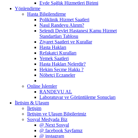
Evde Sağlık Hizmetleri Birimi
Yönlendirme
Hasta Bilgilendirme
Poliklinik Hizmet Saatleri
Nasıl Randevu Alırım?
Selendi Devlet Hastanesi Kamu Hizmet
Standartları Tablosu
Ziyaret Saatleri ve Kurallar
Hasta Hakları
Refakatçi Kuralları
Yemek Saatleri
Hasta Hakları Nelerdir?
Hekim Seçme Hakkı ?
Nöbetçi Eczaneler
Online İşlemler
RANDEVU AL
Laboratuvar ve Görüntüleme Sonuçları
İletişim & Ulaşım
İletişim
İletişim ve Ulaşım Bilgilerimiz
Sosyal Medyada Biz
@ Next Sosyal
@ facebook Sayfamız
@ instagram