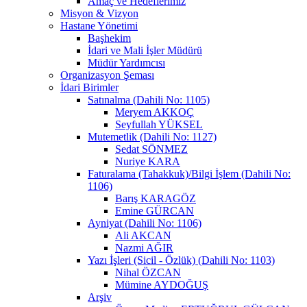
Amaç ve Hedeflerimiz
Misyon & Vizyon
Hastane Yönetimi
Başhekim
İdari ve Mali İşler Müdürü
Müdür Yardımcısı
Organizasyon Şeması
İdari Birimler
Satınalma (Dahili No: 1105)
Meryem AKKOÇ
Seyfullah YÜKSEL
Mutemetlik (Dahili No: 1127)
Sedat SÖNMEZ
Nuriye KARA
Faturalama (Tahakkuk)/Bilgi İşlem (Dahili No:
1106)
Barış KARAGÖZ
Emine GÜRCAN
Ayniyat (Dahili No: 1106)
Ali AKCAN
Nazmi AĞIR
Yazı İşleri (Sicil - Özlük) (Dahili No: 1103)
Nihal ÖZCAN
Mümine AYDOĞUŞ
Arşiv